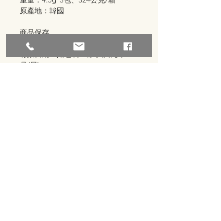
原產地：韓國
商品保存
保存期限：12個月
有效日期：如包裝上標示(西元年/
月/日)
保存方法：請置於陰涼處，避免高溫
與潮濕處，開封後請儘速食用完畢
import@chu-jungfood.com
台北市士林區劍潭路11號3F
(02)2882-1808
(02)2881-6762
​聚仁食品有限公司