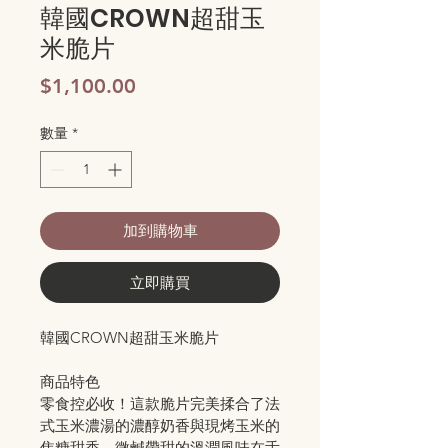
韓國CROWN超甜玉
米脆片
價
$1,100.00
格
數量
*
加到購物車
立即購買
韓國CROWN超甜玉米脆片
商品特色
零食控必收！這款脆片完美揉合了法
式玉米濃湯的濃醇奶香與現烤玉米的
焦糖甜香，微鹹帶甜的溫潤風味在舌