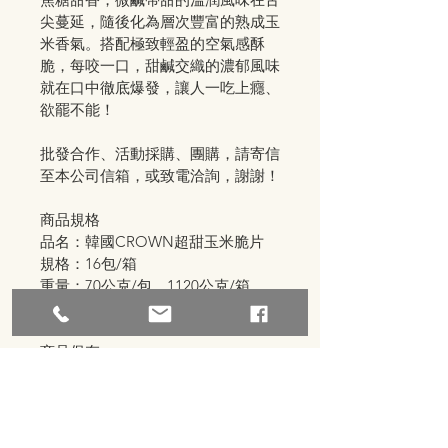
尖蔓延，隨後化為層次豐富的熟成玉
米香氣。搭配極致輕盈的空氣感酥
脆，每咬一口，甜鹹交織的濃郁風味
就在口中徹底爆發，讓人一吃上癮、
欲罷不能！
批發合作、活動採購、團購，請寄信
至本公司信箱，或致電洽詢，謝謝！
商品規格
品名：韓國CROWN超甜玉米脆片
規格：16包/箱
重量：70公克/包、1120公克/箱
原產地：韓國
商品保存
保存期限：10個月
有效日期：如包裝上標示(西元年/
月/日)
保存方法：請置於陰涼處，避免高溫