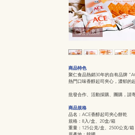
商品特色  
聚仁食品熱銷30年的自有品牌 ”A
熱門口味香醇起司夾心，濃郁的
批發合作、活動採購、團購，請
商品規格
品名：ACE香醇起司夾心餅乾
規格：8入/盒、20盒/箱
重量：125公克/盒、2500公克/箱
原產地：韓國