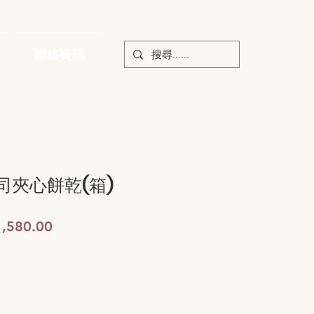
聯絡資訊
司夾心餅乾(箱)
促
1,580.00
銷
價
格