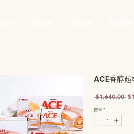
Chu Jung Food Ltd.
有商品
所有品牌
關於我們
常見問題
ACE香醇起
一
 $1,640.00 
$
般
數量
*
價
格