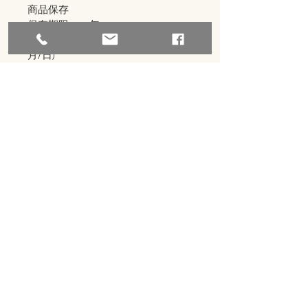
商品保存
保存期限：一年
有效日期：如包裝上標示(西元年/
月/日)
保存方法：請置於陰涼處，避免高溫
雨潮濕處，開封後請儘速食用完畢
import@chu-jungfood.com
台北市士林區劍潭路11號3F
(02)2882-1808
(02)2881-6762
​聚仁食品有限公司