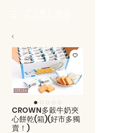
Chu Jung Food Ltd.
CROWN多穀牛奶夾
心餅乾(箱)(好市多獨
賣！)