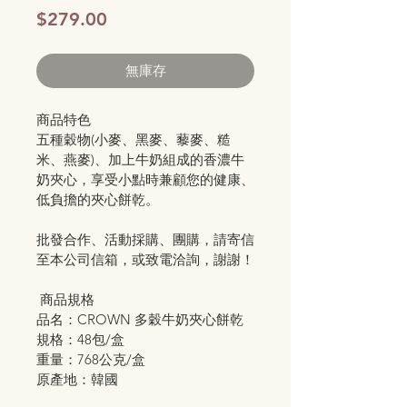
價
$279.00
格
無庫存
商品特色
五種穀物(小麥、黑麥、藜麥、糙
米、燕麥)、加上牛奶組成的香濃牛
奶夾心，享受小點時兼顧您的健康、
低負擔的夾心餅乾。
批發合作、活動採購、團購，請寄信
至本公司信箱，或致電洽詢，謝謝！
 商品規格
品名：CROWN 多穀牛奶夾心餅乾
規格：48包/盒
重量：768公克/盒
原產地：韓國